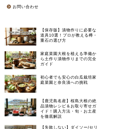
お問い合わせ
【保存版】漬物作りに必要な
道具10選！プロが教える樽・
重石の選び方
家庭菜園大根を植える準備か
ら土作り漬物作りまでの完全
ガイド
初心者でも安心の白瓜栽培家
庭菜園と奈良漬への挑戦
【鹿児島名産】桜島大根の絶
品漬物レシピ＆お取り寄せガ
イド！購入方法・旬・お土産
を徹底解説
【失敗しない】ダイソー/セリ