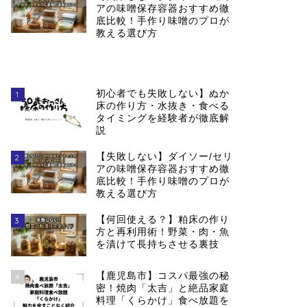
アの味噌保存容器おすすめ徹
底比較！手作り味噌のプロが
教える選び方
初心者でも失敗しない】ぬか
1
床の作り方・水抜き・食べる
タイミングを経験者が徹底解
説
【失敗しない】ダイソー/セリ
2
アの味噌保存容器おすすめ徹
底比較！手作り味噌のプロが
教える選び方
【何回使える？】粕床の作り
3
方と再利用術！野菜・肉・魚
を漬けて長持ちさせる裏技
【鹿児島市】コスパ最強の秘
4
密！焼肉「太吉」と絶品家庭
料理「くらかけ」食べ放題を