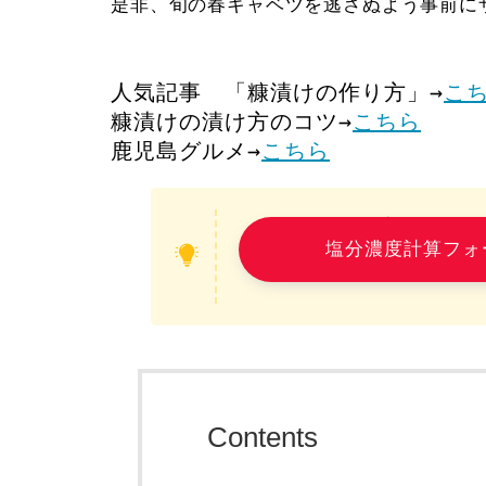
是非、旬の春キャベツを逃さぬよう事前に
人気記事　「糠漬けの作り方」→
こ
糠漬けの漬け方のコツ→
こちら
鹿児島グルメ→
こちら
＜ご利用ください
塩分濃度計算フォ
Contents