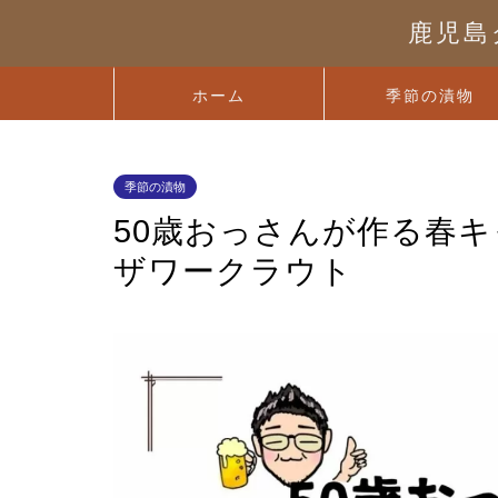
鹿児島
ホーム
季節の漬物
季節の漬物
50歳おっさんが作る春キ
ザワークラウト