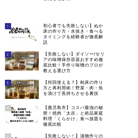
初心者でも失敗しない】ぬか
1
床の作り方・水抜き・食べる
タイミングを経験者が徹底解
説
【失敗しない】ダイソー/セリ
2
アの味噌保存容器おすすめ徹
底比較！手作り味噌のプロが
教える選び方
【何回使える？】粕床の作り
3
方と再利用術！野菜・肉・魚
を漬けて長持ちさせる裏技
【鹿児島市】コスパ最強の秘
4
密！焼肉「太吉」と絶品家庭
料理「くらかけ」食べ放題を
徹底比較
【失敗しない！】漬物作りの
5