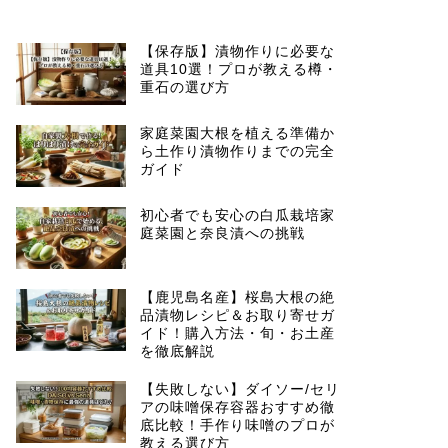
【保存版】漬物作りに必要な
道具10選！プロが教える樽・
重石の選び方
家庭菜園大根を植える準備か
ら土作り漬物作りまでの完全
ガイド
初心者でも安心の白瓜栽培家
庭菜園と奈良漬への挑戦
【鹿児島名産】桜島大根の絶
品漬物レシピ＆お取り寄せガ
イド！購入方法・旬・お土産
を徹底解説
【失敗しない】ダイソー/セリ
アの味噌保存容器おすすめ徹
底比較！手作り味噌のプロが
教える選び方