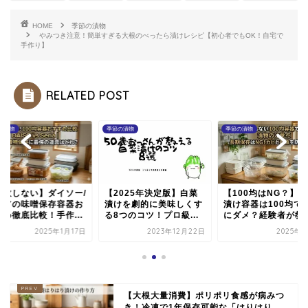
HOME
季節の漬物
やみつき注意！簡単すぎる大根のべったら漬けレシピ【初心者でもOK！自宅で
手作り】
RELATED POST
の漬物
季節の漬物
季節の漬物
2025年決定版】白菜
【100均はNG？】ぬか
【失敗しない】ダイ
けを劇的に美味しくす
漬け容器は100均で本当
セリアの味噌保存容
8つのコツ！プロ級...
にダメ？経験者が教...
すすめ徹底比較！手作.
2023年12月22日
2025年1月9日
2025年1
【大根大量消費】ポリポリ食感が病みつ
き！冷凍で1年保存可能な「はりはり