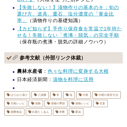
【失敗しない！】漬物作りの基本のキ：旬の
選び方、道具、重石、塩分濃度の「黄金比
率」
（漬物作りの基礎知識）
【カビ知らず】手作り保存食を常温で1年持た
せる！失敗しない「煮沸・脱気」の完全手順
（保存瓶の煮沸・脱気の詳細ノウハウ）
参考文献（外部リンク体裁）
農林水産省
：
色々な料理に変身する大根
日本経済新聞：
漬物を料理に活用
はりはり漬け
三温糖
冬
塩
大根
大根の保存方法
大根レシピ
漬物
漬物の季節
漬物レシピ
生姜
発酵食品
白菜たくあん
米酢
醤油