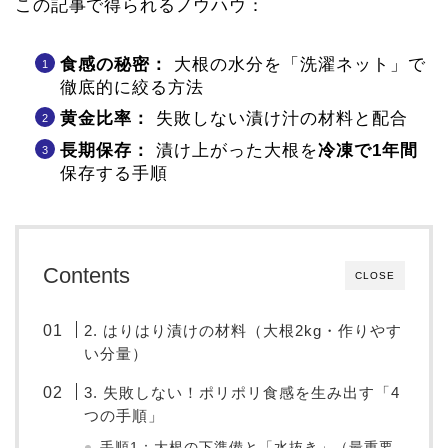
この記事で得られるノウハウ：
食感の秘密：
大根の水分を「洗濯ネット」で
徹底的に絞る方法
黄金比率：
失敗しない漬け汁の材料と配合
長期保存：
漬け上がった大根を
冷凍で1年間
保存する手順
Contents
CLOSE
2. はりはり漬けの材料（大根2kg・作りやす
い分量）
3. 失敗しない！ポリポリ食感を生み出す「4
つの手順」
手順1：大根の下準備と「水抜き」（最重要