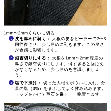
1mm〜2mmくらいに切る
皮を厚めに剥く：
大根の皮をピーラーで2〜3
回往復させ、少し厚めに剥きます。この厚さ
が食感に影響します。
銀杏切りにする：
大根を1mm〜2mm程度の
厚さで銀杏切りにします。薄すぎると歯応え
がなくなるため、少し厚めを意識しましょ
う。
塩で下漬け：
切った大根をボウルに入れ、分
量の塩（3%）をまぶしてよく揉み込みます。
ラップをかけて重石を乗せ、一晩置きます。