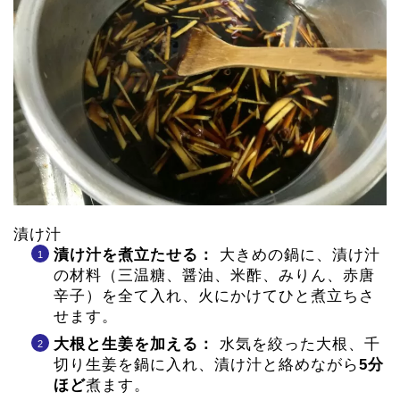
漬け汁
漬け汁を煮立たせる：
大きめの鍋に、漬け汁
の材料（三温糖、醤油、米酢、みりん、赤唐
辛子）を全て入れ、火にかけてひと煮立ちさ
せます。
大根と生姜を加える：
水気を絞った大根、千
切り生姜を鍋に入れ、漬け汁と絡めながら
5分
ほど
煮ます。