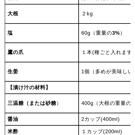
大根
２kg
塩
60g（重量の
3%
）
鷹の爪
１本(種ごと入れます
生姜
1個（多めが美味しい
【漬け汁の材料】
三温糖（または砂糖
）
400g（大根の重量の2
醤油
2カップ(400ml)
米酢
１カップ(200ml)