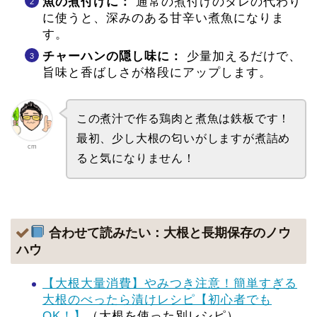
魚の煮付けに：
通常の煮付けのタレの代わり
に使うと、深みのある甘辛い煮魚になりま
す。
チャーハンの隠し味に：
少量加えるだけで、
旨味と香ばしさが格段にアップします。
この煮汁で作る鶏肉と煮魚は鉄板です！
最初、少し大根の匂いがしますが煮詰め
cm
ると気になりません！
合わせて読みたい：大根と長期保存のノウ
ハウ
【大根大量消費】やみつき注意！簡単すぎる
大根のべったら漬けレシピ【初心者でも
OK！】
（大根を使った別レシピ）